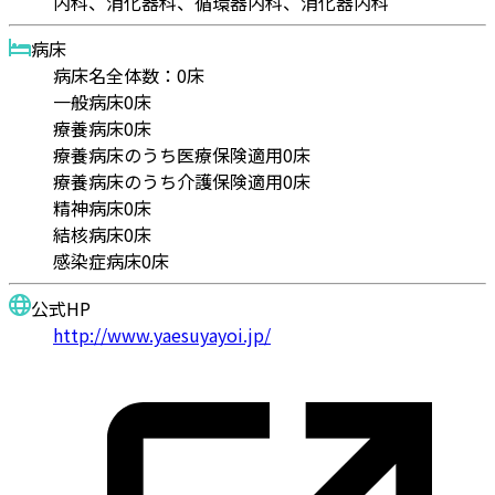
内科、消化器科、循環器内科、消化器内科
病床
病床名
全体数：0床
一般病床
0床
療養病床
0床
療養病床のうち医療保険適用
0床
療養病床のうち介護保険適用
0床
精神病床
0床
結核病床
0床
感染症病床
0床
公式HP
http://www.yaesuyayoi.jp/